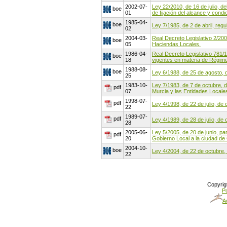
2002-07-
Ley 22/2010, de 16 de julio, d
boe
01
de fijación del alcance y cond
1985-04-
boe
Ley 7/1985, de 2 de abril, reg
02
2004-03-
Real Decreto Legislativo 2/200
boe
05
Haciendas Locales.
1986-04-
Real Decreto Legislativo 781/1
boe
18
vigentes en materia de Régime
1988-08-
boe
Ley 6/1988, de 25 de agosto, 
25
1983-10-
Ley 7/1983, de 7 de octubre, d
pdf
07
Murcia y las Entidades Locales
1998-07-
pdf
Ley 4/1998, de 22 de julio, de
22
1989-07-
pdf
Ley 4/1989, de 28 de julio, d
28
2005-06-
Ley 5/2005, de 20 de junio, pa
pdf
20
Gobierno Local a la ciudad de
2004-10-
boe
Ley 4/2004, de 22 de octubre,
22
Copyrig
Po
A