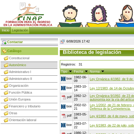
FORMACIÓN PARA EL INGRESO
EN LA ADMINISTRACIÓN PUBLICA
Inicio
Legislación
6/08/2026 17:42
Contactar
Catálogo
Biblioteca de legislación
Constitucional
Registros: 31
Autonómico
Tipo
Fecha
Norma
Administrativo I
1982-06-
boe
Administrativo II
Ley Orgánica 4/1982, de 9 de 
09
Organización
1983-10-
boe
Ley 12/1983, de 14 de Octubr
14
Función Pública
1992-12-
Ley Orgánica 9/1992, de 23 d
pdf
Unión Europea
23
autonomía por la vía del artícu
2002-02-
Ley 1/2002, de 21 de febrero
Financiero y tributario
boe
21
Defensa de la Competencia.
Otras
1983-05-
pdf
Ley 4/1983, de 4 de mayo, sob
04
Orientación laboral
1983-07-
boe
Ley 6/1983, de 22 de julio, s
22
1986-12-