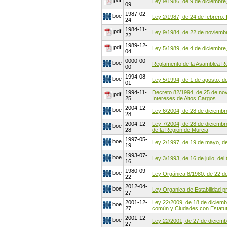
pdf
Ley 9/1986, de 9 de diciembre
09
1987-02-
boe
Ley 2/1987, de 24 de febrero, 
24
1984-11-
pdf
Ley 9/1984, de 22 de noviembre
22
1989-12-
pdf
Ley 5/1989, de 4 de diciembre, 
04
0000-00-
boe
Reglamento de la Asamblea Re
00
1994-08-
boe
Ley 5/1994, de 1 de agosto, del
01
1994-11-
Decreto 82/1994, de 25 de novi
pdf
25
Intereses de Altos Cargos.
2004-12-
boe
Ley 6/2004, de 28 de diciembr
28
2004-12-
Ley 7/2004, de 28 de diciembr
boe
28
de la Región de Murcia
1997-05-
boe
Ley 2/1997, de 19 de mayo, de
19
1993-07-
boe
Ley 3/1993, de 16 de julio, de
16
1980-09-
boe
Ley Orgánica 8/1980, de 22 d
22
2012-04-
boe
Ley Organica de Estabilidad pr
27
2001-12-
Ley 22/2009, de 18 de diciemb
boe
27
común y Ciudades con Estatut
2001-12-
boe
Ley 22/2001, de 27 de diciemb
27