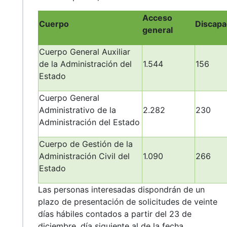
Acceso
Cuerpo
Discapa
general
Cuerpo General Auxiliar
de la Administración del
1.544
156
Estado
Cuerpo General
Administrativo de la
2.282
230
Administración del Estado
Cuerpo de Gestión de la
Administración Civil del
1.090
266
Estado
Las personas interesadas dispondrán de un
plazo de presentación de solicitudes de veinte
días hábiles contados a partir del 23 de
diciembre, día siguiente al de la fecha