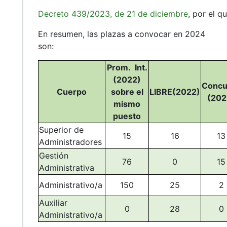
Decreto 439/2023, de 21 de diciembre
, por el 
En resumen, las plazas a convocar en 2024
son:
Prom. Int.
(2022)
Concu
Cuerpo
sobre el
LIBRE(2022)
(202
mismo
puesto
Superior de
15
16
13
Administradores
Gestión
76
0
15
Administrativa
Administrativo/a
150
25
2
Auxiliar
0
28
0
Administrativo/a