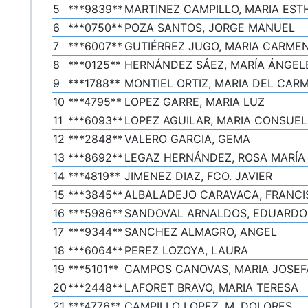
5
***9839**
MARTINEZ CAMPILLO, MARIA EST
6
***0750**
POZA SANTOS, JORGE MANUEL
7
***6007**
GUTIÉRREZ JUGO, MARIA CARME
8
***0125**
HERNÁNDEZ SÁEZ, MARÍA ÁNGEL
9
***1788**
MONTIEL ORTIZ, MARIA DEL CAR
10
***4795**
LOPEZ GARRE, MARIA LUZ
11
***6093**
LOPEZ AGUILAR, MARIA CONSUE
12
***2848**
VALERO GARCIA, GEMA
13
***8692**
LEGAZ HERNÁNDEZ, ROSA MARÍA
14
***4819**
JIMENEZ DIAZ, FCO. JAVIER
15
***3845**
ALBALADEJO CARAVACA, FRANCIS
16
***5986**
SANDOVAL ARNALDOS, EDUARDO
17
***9344**
SANCHEZ ALMAGRO, ANGEL
18
***6064**
PEREZ LOZOYA, LAURA
19
***5101**
CAMPOS CANOVAS, MARIA JOSEF
20
***2448**
LAFORET BRAVO, MARIA TERESA
21
***4776**
CAMPILLO LOPEZ, M. DOLORES