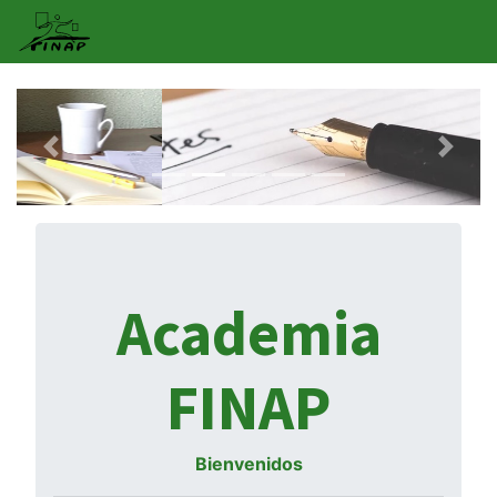
""
""
Academia
FINAP
Bienvenidos